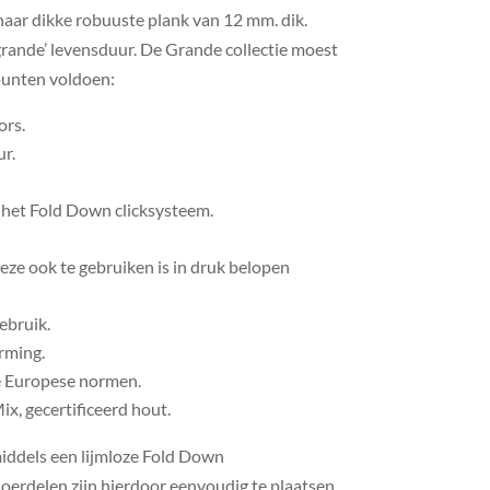
 haar dikke robuuste plank van 12 mm. dik.
grande’ levensduur. De Grande collectie moest
unten voldoen:
rs.
r.
 het Fold Down clicksysteem.
eze ook te gebruiken is in druk belopen
ebruik.
rming.
e Europese normen.
, gecertificeerd hout.
iddels een lijmloze Fold Down
loerdelen zijn hierdoor eenvoudig te plaatsen