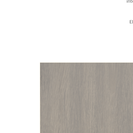
int
E