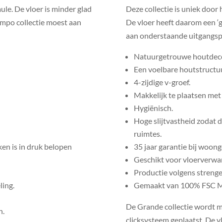
mule. De vloer is minder glad
Deze collectie is uniek door
Tempo collectie moest aan
De vloer heeft daarom een ‘
aan onderstaande uitgangsp
Natuurgetrouwe houtdeco
Een voelbare houtstructuu
4-zijdige v-groef.
Makkelijk te plaatsen met
Hygiënisch.
Hoge slijtvastheid zodat d
ruimtes.
ken is in druk belopen
35 jaar garantie bij woong
Geschikt voor vloerverwa
Productie volgens streng
ling.
Gemaakt van 100% FSC Mix
De Grande collectie wordt m
n.
clicksysteem geplaatst. De v