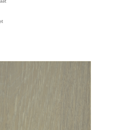
naat
et