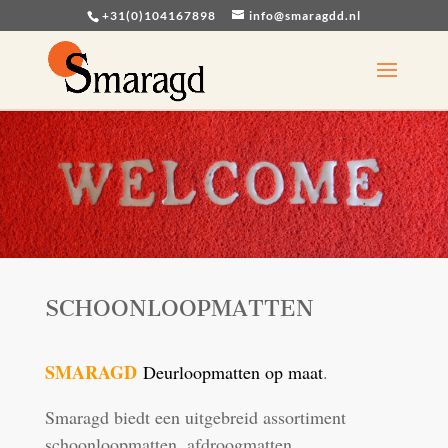
+31(0)104167898
info@smaragdd.nl
SCHOONLOOPMATTEN
SMARAGD
Deurloopmatten op maat
.
Smaragd biedt een uitgebreid assortiment
schoonloopmatten, afdroogmatten,