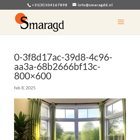
+31(0)104167898
info@smaragdd.nl
0-3f8d17ac-39d8-4c96-
aa3a-68b2666bf13c-
800×600
feb 8, 2025