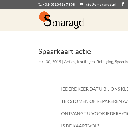
+31(0)104167898
info@smaragdd.nl
Spaarkaart actie
mrt 30, 2019
|
Acties
,
Kortingen
,
Reiniging
,
Spaarka
IEDERE KEER DAT U BIJ ONS K
TER STOMEN OF REPAREREN AA
ONTVANGT U VOOR IEDERE €10
IS DE KAART VOL?