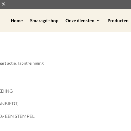
Home
Smaragd shop
Onze diensten
Producten
art actie
,
Tapijtreiniging
LEDING
NBIEDT,
,- EEN STEMPEL