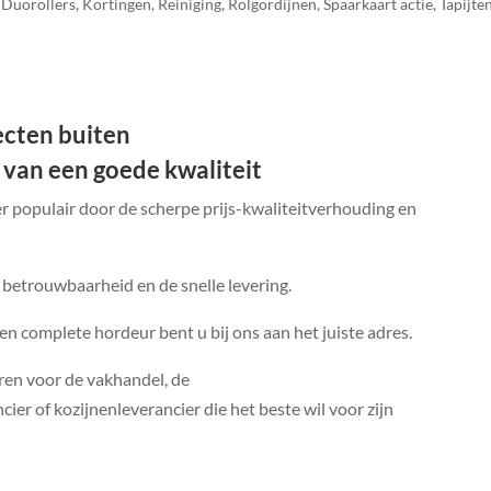
,
Duorollers
,
Kortingen
,
Reiniging
,
Rolgordijnen
,
Spaarkaart actie
,
Tapijte
secten buiten
 van een goede kwaliteit
er populair door de scherpe prijs-kwaliteitverhouding en
 betrouwbaarheid en de snelle levering.
een complete hordeur bent u bij ons aan het juiste adres.
ren voor de vakhandel, de
ier of kozijnenleverancier die het beste wil voor zijn