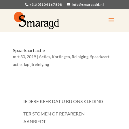
+31(0)104167898
info@smaragdd.nl
Spaarkaart actie
mrt 30, 2019
|
Acties
,
Kortingen
,
Reiniging
,
Spaarkaart
actie
,
Tapijtreiniging
IEDERE KEER DAT U BIJ ONS KLEDING
TER STOMEN OF REPAREREN
AANBIEDT,