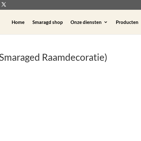
Home
Smaragd shop
Onze diensten
Producten
e (Smaraged Raamdecoratie)