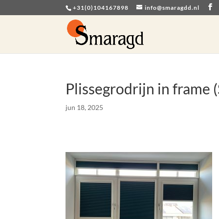
+31(0)104167898
info@smaragdd.nl
Plissegrodrijn in fram
jun 18, 2025