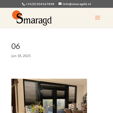
+31(0)104167898
info@smaragdd.nl
06
jun 18, 2025