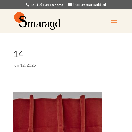
+31(0)104167898
info@smaragdd.nl
14
jun 12, 2025