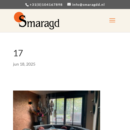
+31(0)104167898
info@smaragdd.nl
17
jun 18, 2025