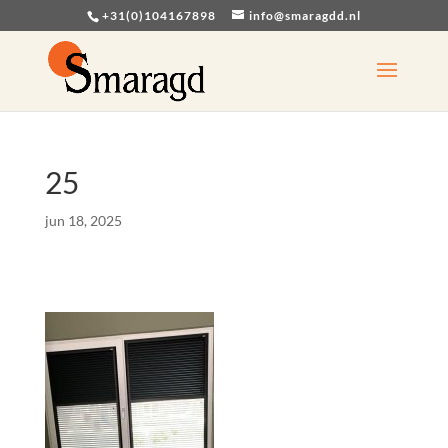
+31(0)104167898
info@smaragdd.nl
25
jun 18, 2025