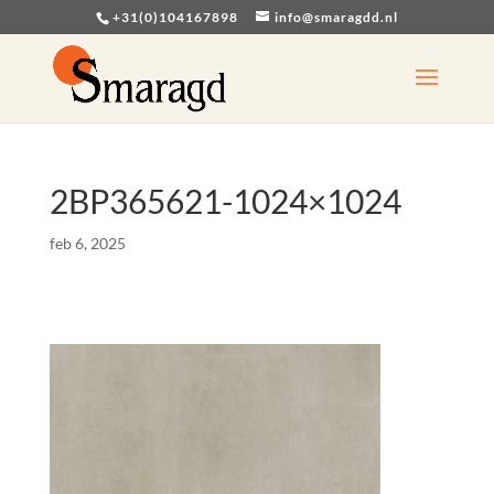
+31(0)104167898
info@smaragdd.nl
2BP365621-1024×1024
feb 6, 2025