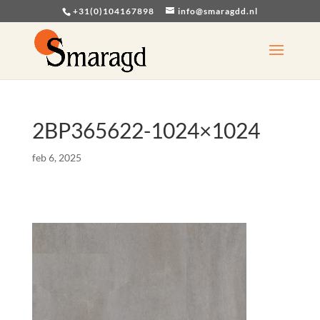
+31(0)104167898
info@smaragdd.nl
2BP365622-1024×1024
feb 6, 2025