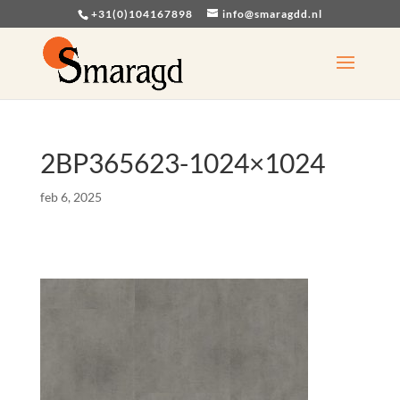
+31(0)104167898
info@smaragdd.nl
2BP365623-1024×1024
feb 6, 2025