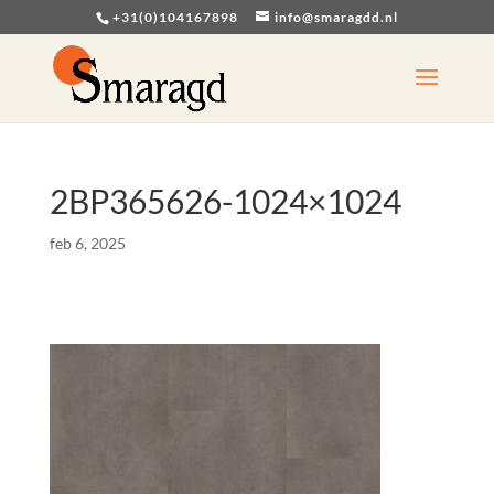
+31(0)104167898
info@smaragdd.nl
2BP365626-1024×1024
feb 6, 2025