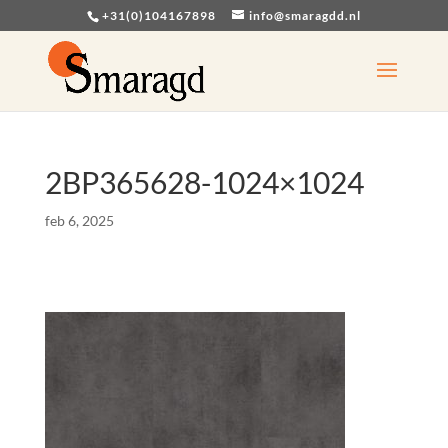
+31(0)104167898
info@smaragdd.nl
2BP365628-1024×1024
feb 6, 2025