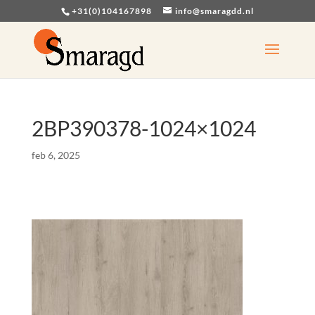
+31(0)104167898
info@smaragdd.nl
2BP390378-1024×1024
feb 6, 2025