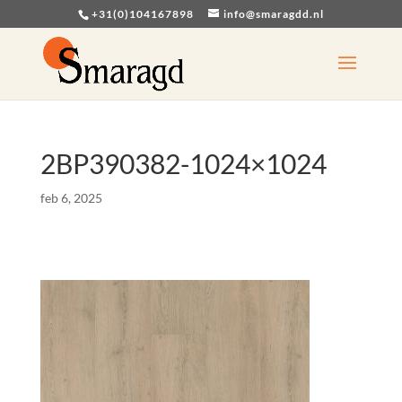
+31(0)104167898
info@smaragdd.nl
2BP390382-1024×1024
feb 6, 2025