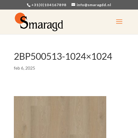
+31(0)104167898
info@smaragdd.nl
2BP500513-1024×1024
feb 6, 2025