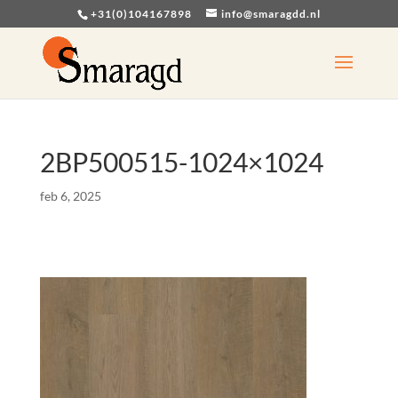
+31(0)104167898
info@smaragdd.nl
2BP500515-1024×1024
feb 6, 2025