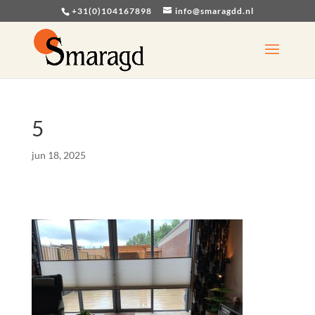
+31(0)104167898
info@smaragdd.nl
5
jun 18, 2025