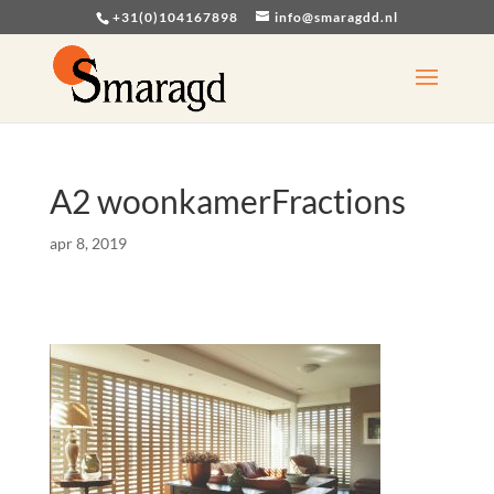
+31(0)104167898
info@smaragdd.nl
A2 woonkamerFractions
apr 8, 2019