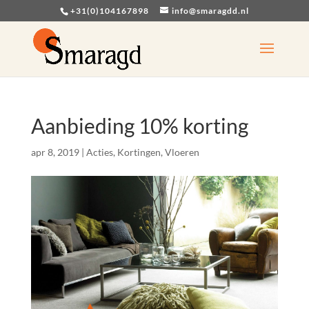
+31(0)104167898
info@smaragdd.nl
Aanbieding 10% korting
apr 8, 2019
|
Acties
,
Kortingen
,
Vloeren