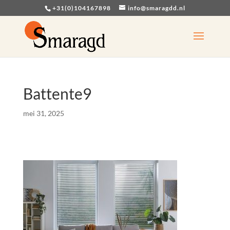
+31(0)104167898
info@smaragdd.nl
Battente9
mei 31, 2025