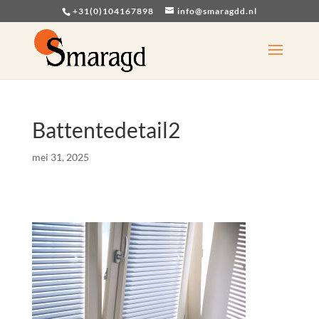
+31(0)104167898
info@smaragdd.nl
Battentedetail2
mei 31, 2025