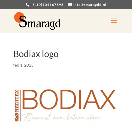
+31(0)104167898
info@smaragdd.nl
Bodiax logo
feb 1, 2025