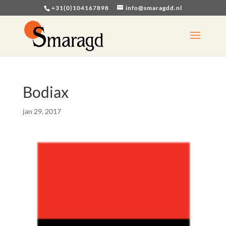
+31(0)104167898
info@smaragdd.nl
Bodiax
jan 29, 2017