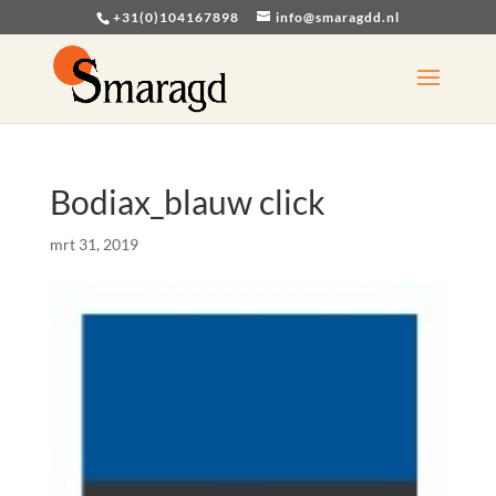
+31(0)104167898
info@smaragdd.nl
Bodiax_blauw click
mrt 31, 2019