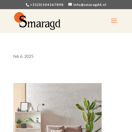
+31(0)104167898
info@smaragdd.nl
feb 6, 2025