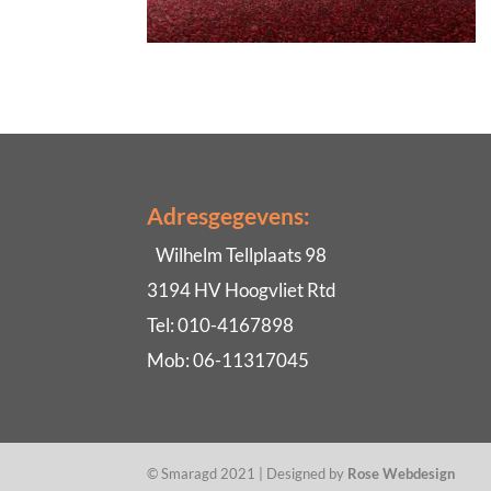
Adresgegevens:
Wilhelm Tellplaats 98
3194 HV Hoogvliet Rtd
Tel: 010-4167898
Mob: 06-11317045
© Smaragd 2021 | Designed by
Rose Webdesign