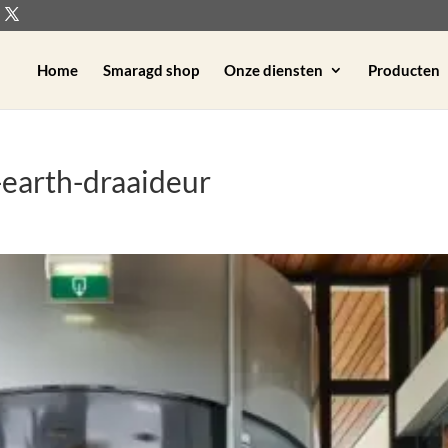
Home
Smaragd shop
Onze diensten
Producten
-earth-draaideur