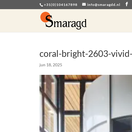
+31(0)104167898
info@smaragdd.nl
coral-bright-2603-vivid
jun 18, 2025