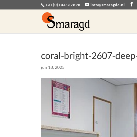
+31(0)104167898
info@smaragdd.nl
coral-bright-2607-deep
jun 18, 2025