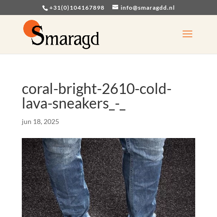
+31(0)104167898
info@smaragdd.nl
coral-bright-2610-cold-
lava-sneakers_-_
jun 18, 2025