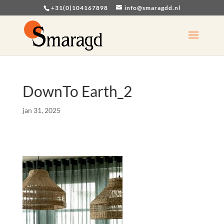
+31(0)104167898
info@smaragdd.nl
DownTo Earth_2
jan 31, 2025