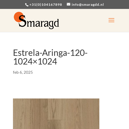
+31(0)104167898
info@smaragdd.nl
Estrela-Aringa-120-
1024×1024
feb 6, 2025