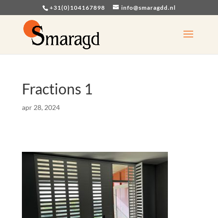
+31(0)104167898
info@smaragdd.nl
Fractions 1
apr 28, 2024