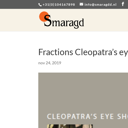
+31(0)104167898
info@smaragdd.nl
Fractions Cleopatra’s ey
nov 24, 2019