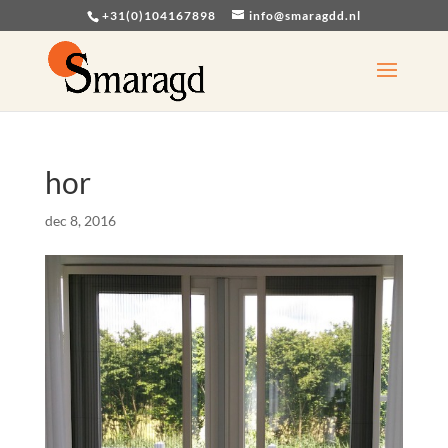
+31(0)104167898
info@smaragdd.nl
hor
dec 8, 2016