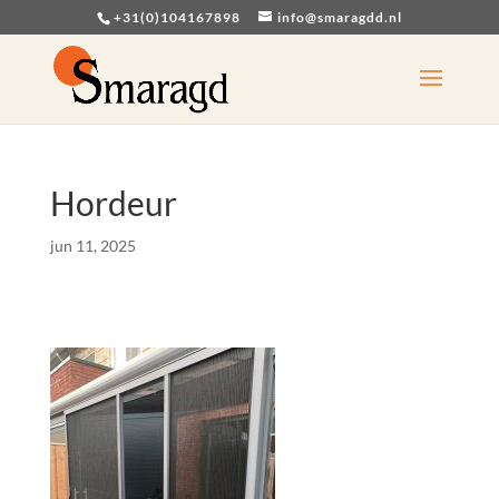
+31(0)104167898
info@smaragdd.nl
Hordeur
jun 11, 2025