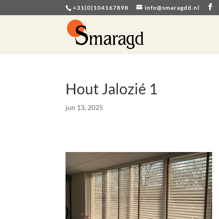
+31(0)104167898
info@smaragdd.nl
Hout Jalozié 1
jun 13, 2025