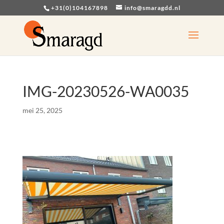
+31(0)104167898
info@smaragdd.nl
IMG-20230526-WA0035
mei 25, 2025