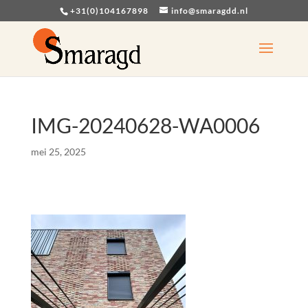
+31(0)104167898
info@smaragdd.nl
IMG-20240628-WA0006
mei 25, 2025