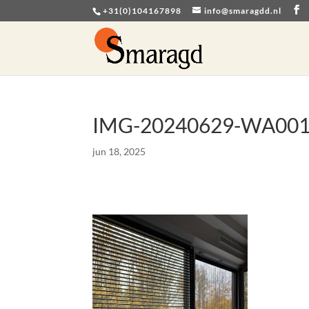
+31(0)104167898
info@smaragdd.nl
IMG-20240629-WA00
jun 18, 2025