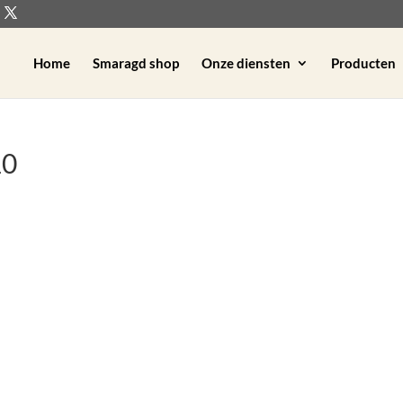
Home
Smaragd shop
Onze diensten
Producten
10