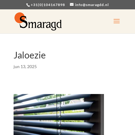
+31(0)104167898
info@smaragdd.nl
Jaloezie
jun 13, 2025