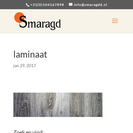
+31(0)104167898
info@smaragdd.nl
laminaat
jan 29, 2017
Zoek en vind: