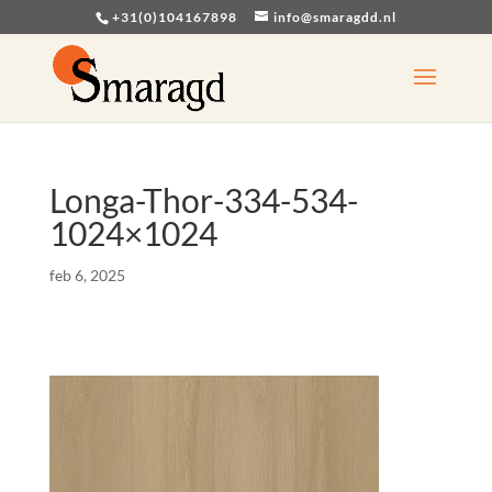
+31(0)104167898
info@smaragdd.nl
Longa-Thor-334-534-
1024×1024
feb 6, 2025