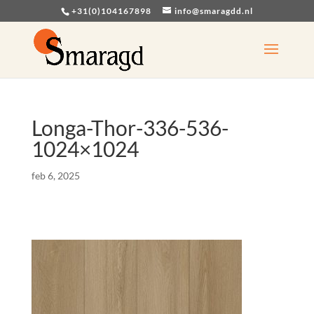
+31(0)104167898
info@smaragdd.nl
Longa-Thor-336-536-
1024×1024
feb 6, 2025