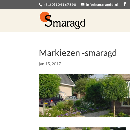
+31(0)104167898
info@smaragdd.nl
Markiezen -smaragd
jan 15, 2017