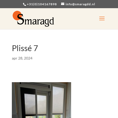
+31(0)104167898
info@smaragdd.nl
Plissé 7
apr 28, 2024