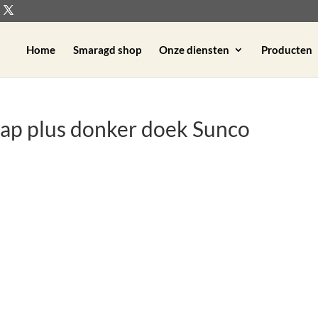
Home
Smaragd shop
Onze diensten
Producten
 kap plus donker doek Sunco