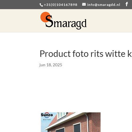
+31(0)104167898
info@smaragdd.nl
Product foto rits witte
jun 18, 2025