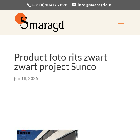
+31(0)104167898
info@smaragdd.nl
Product foto rits zwart
zwart project Sunco
jun 18, 2025