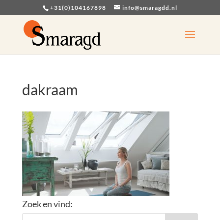
+31(0)104167898
info@smaragdd.nl
dakraam
Zoek en vind: